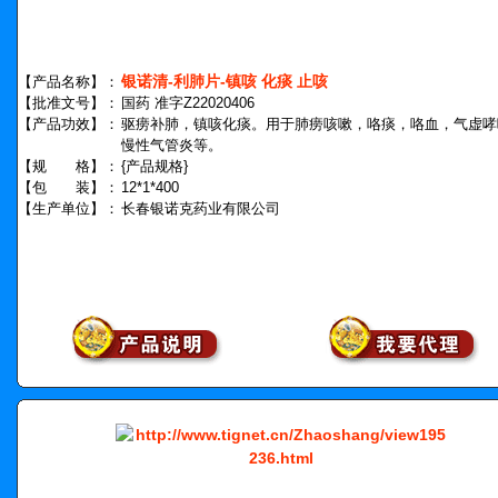
银诺清-利肺片-镇咳 化痰 止咳
【产品名称】：
【批准文号】：
国药 准字Z22020406
【产品功效】：
驱痨补肺，镇咳化痰。用于肺痨咳嗽，咯痰，咯血，气虚哮
慢性气管炎等。
【规 格】：
{产品规格}
【包 装】：
12*1*400
【生产单位】：
长春银诺克药业有限公司