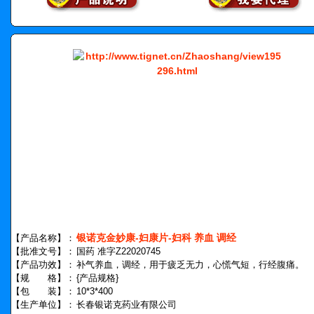
银诺克金妙康-妇康片-妇科 养血 调经
【产品名称】：
【批准文号】：
国药 准字Z22020745
【产品功效】：
补气养血，调经，用于疲乏无力，心慌气短，行经腹痛。
【规 格】：
{产品规格}
【包 装】：
10*3*400
【生产单位】：
长春银诺克药业有限公司