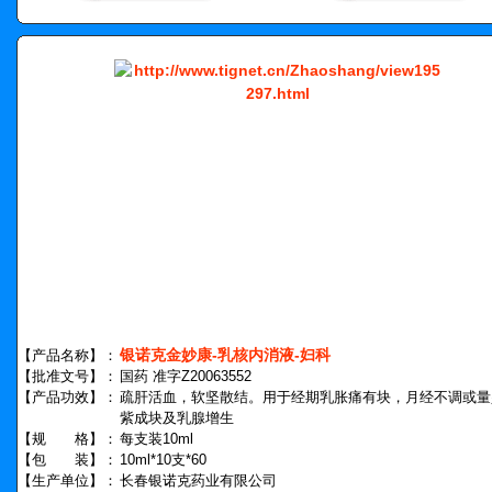
银诺克金妙康-乳核内消液-妇科
【产品名称】：
【批准文号】：
国药 准字Z20063552
【产品功效】：
疏肝活血，软坚散结。用于经期乳胀痛有块，月经不调或量
紫成块及乳腺增生
【规 格】：
每支装10ml
【包 装】：
10ml*10支*60
【生产单位】：
长春银诺克药业有限公司