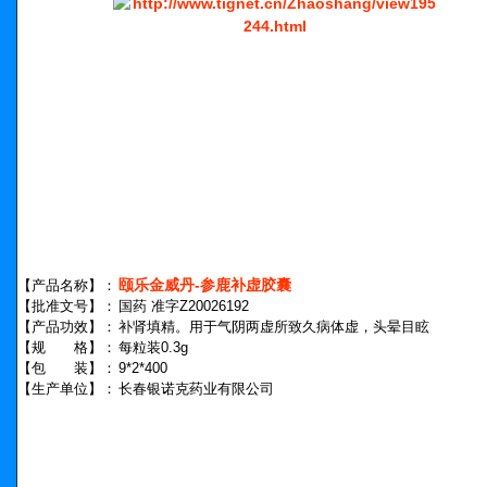
颐乐金威丹-参鹿补虚胶囊
【产品名称】：
【批准文号】：
国药 准字Z20026192
【产品功效】：
补肾填精。用于气阴两虚所致久病体虚，头晕目眩
【规 格】：
每粒装0.3g
【包 装】：
9*2*400
【生产单位】：
长春银诺克药业有限公司