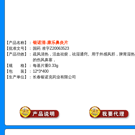
银诺清-康乐鼻炎片
【产品名称】：
【批准文号】：
国药 准字Z20063523
【产品功效】：
疏风清热，活血祛瘀，祛湿通窍。用于外感风邪，脾胃湿热
的伤风鼻塞，
【规 格】：
每基片重0.33g
【包 装】：
12*3*400
【生产单位】：
长春银诺克药业有限公司