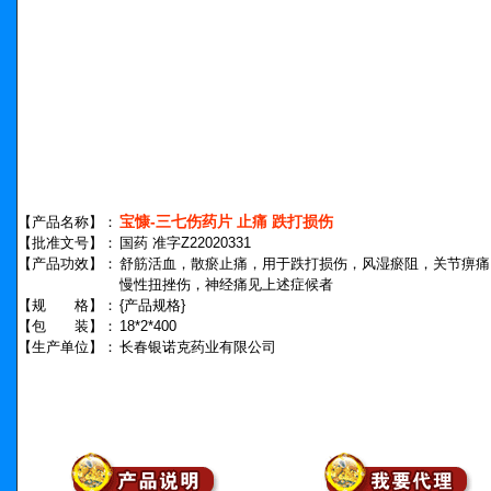
宝慷-三七伤药片 止痛 跌打损伤
【产品名称】：
【批准文号】：
国药 准字Z22020331
【产品功效】：
舒筋活血，散瘀止痛，用于跌打损伤，风湿瘀阻，关节痹痛
慢性扭挫伤，神经痛见上述症候者
【规 格】：
{产品规格}
【包 装】：
18*2*400
【生产单位】：
长春银诺克药业有限公司