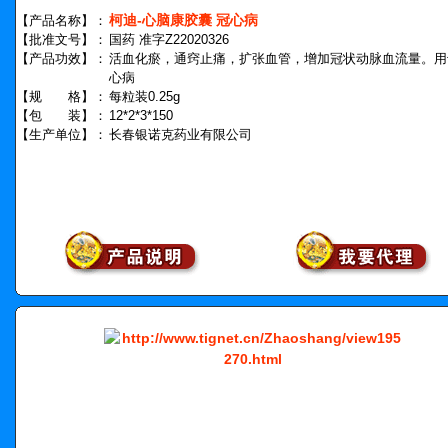
柯迪-心脑康胶囊 冠心病
【产品名称】：
【批准文号】：
国药 准字Z22020326
【产品功效】：
活血化瘀，通窍止痛，扩张血管，增加冠状动脉血流量。用
心病
【规 格】：
每粒装0.25g
【包 装】：
12*2*3*150
【生产单位】：
长春银诺克药业有限公司