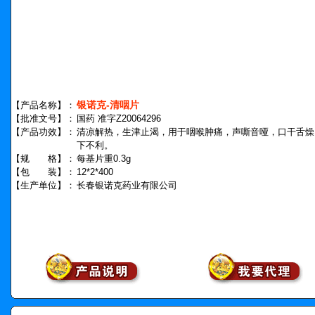
银诺克-清咽片
【产品名称】：
【批准文号】：
国药 准字Z20064296
【产品功效】：
清凉解热，生津止渴，用于咽喉肿痛，声嘶音哑，口干舌燥
下不利。
【规 格】：
每基片重0.3g
【包 装】：
12*2*400
【生产单位】：
长春银诺克药业有限公司