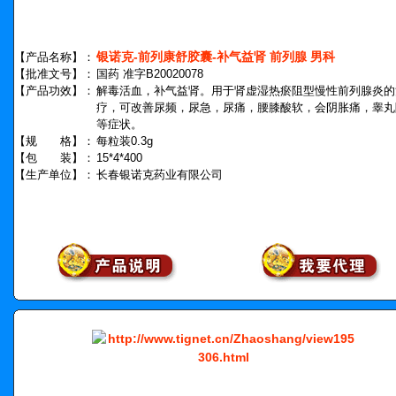
银诺克-前列康舒胶囊-补气益肾 前列腺 男科
【产品名称】：
【批准文号】：
国药 准字B20020078
【产品功效】：
解毒活血，补气益肾。用于肾虚湿热瘀阻型慢性前列腺炎的
疗，可改善尿频，尿急，尿痛，腰膝酸软，会阴胀痛，睾丸
等症状。
【规 格】：
每粒装0.3g
【包 装】：
15*4*400
【生产单位】：
长春银诺克药业有限公司