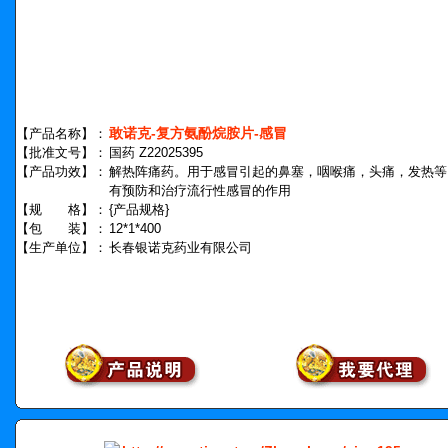
敢诺克-复方氨酚烷胺片-感冒
【产品名称】：
【批准文号】：
国药 Z22025395
【产品功效】：
解热阵痛药。用于感冒引起的鼻塞，咽喉痛，头痛，发热等
有预防和治疗流行性感冒的作用
【规 格】：
{产品规格}
【包 装】：
12*1*400
【生产单位】：
长春银诺克药业有限公司