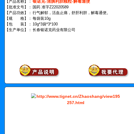
银诺克-清胰利胆颗粒-解毒通便
【产品名称】：
【批准文号】：
国药 准字Z22020589
【产品功效】：
行气解郁，活血止痛，舒肝利胆，解毒通便。
【规 格】：
每袋装10g
【包 装】：
10g*3袋*3*100
【生产单位】：
长春银诺克药业有限公司