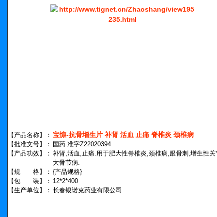
宝慷-抗骨增生片 补肾 活血 止痛 脊椎炎 颈椎病
【产品名称】：
【批准文号】：
国药 准字Z22020394
【产品功效】：
补肾,活血,止痛.用于肥大性脊椎炎,颈椎病,跟骨刺,增生性关
大骨节病.
【规 格】：
{产品规格}
【包 装】：
12*2*400
【生产单位】：
长春银诺克药业有限公司