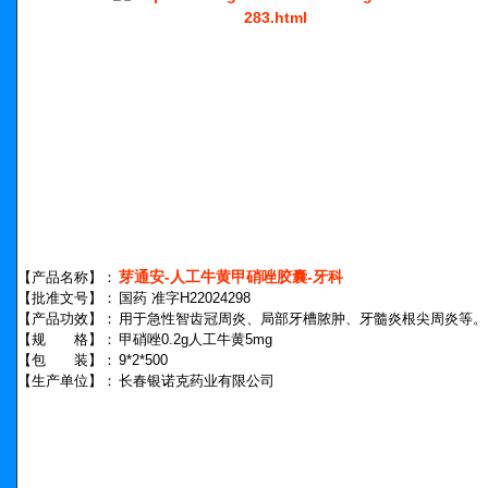
芽通安-人工牛黄甲硝唑胶囊-牙科
【产品名称】：
【批准文号】：
国药 准字H22024298
【产品功效】：
用于急性智齿冠周炎、局部牙槽脓肿、牙髓炎根尖周炎等。
【规 格】：
甲硝唑0.2g人工牛黄5mg
【包 装】：
9*2*500
【生产单位】：
长春银诺克药业有限公司