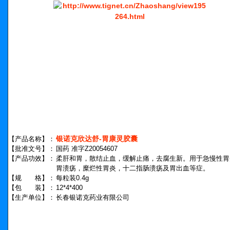
银诺克欣达舒-胃康灵胶囊
【产品名称】：
【批准文号】：
国药 准字Z20054607
【产品功效】：
柔肝和胃，散结止血，缓解止痛，去腐生新。用于急慢性胃
胃溃疡，糜烂性胃炎，十二指肠溃疡及胃出血等症。
【规 格】：
每粒装0.4g
【包 装】：
12*4*400
【生产单位】：
长春银诺克药业有限公司