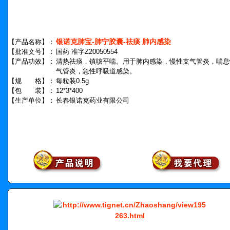
银诺克肺宝-肺宁胶囊-祛痰 肺内感染
【产品名称】：
【批准文号】：
国药 准字Z20050554
【产品功效】：
清热祛痰，镇咳平喘。用于肺内感染，慢性支气管炎，喘息
气管炎，急性呼吸道感染。
【规 格】：
每粒装0.5g
【包 装】：
12*3*400
【生产单位】：
长春银诺克药业有限公司