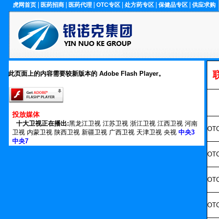
|
|
|
|
|
|
虎网首页
医药招商
医药代理
OTC专区
处方药专区
保健品专区
供应求购
联
此页面上的内容需要较新版本的 Adobe Flash Player。
投放媒体
十大卫视正在播出:
黑龙江卫视 江苏卫视 浙江卫视 江西卫视 河南
OT
卫视 内蒙卫视 陕西卫视 新疆卫视 广西卫视 天津卫视 央视
中央3
中央7
OT
OT
OT