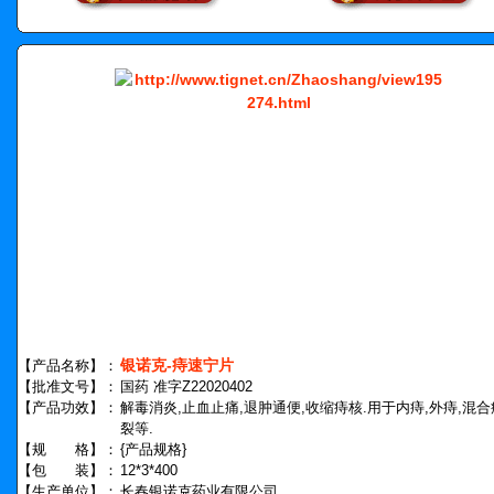
银诺克-痔速宁片
【产品名称】：
【批准文号】：
国药 准字Z22020402
【产品功效】：
解毒消炎,止血止痛,退肿通便,收缩痔核.用于内痔,外痔,混合
裂等.
【规 格】：
{产品规格}
【包 装】：
12*3*400
【生产单位】：
长春银诺克药业有限公司