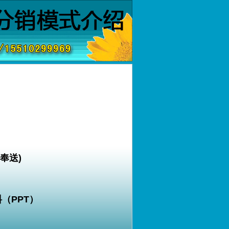
奉送)
（PPT）