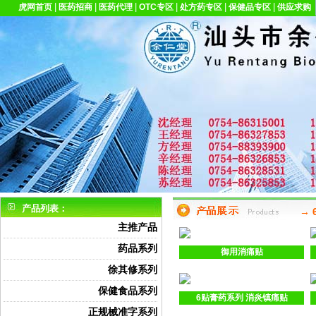
|
|
|
|
|
|
虎网首页
医药招商
医药代理
OTC专区
处方药专区
保健品专区
供应求购
产品列表：
→
主推产品
药品系列
御用消痛贴
徐其修系列
保健食品系列
6贴膏药系列 消炎镇痛贴
正规械准字系列