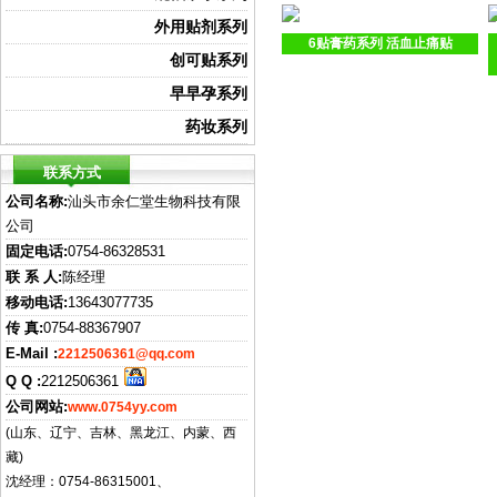
外用贴剂系列
6贴膏药系列 活血止痛贴
创可贴系列
早早孕系列
药妆系列
联系方式
公司名称:
汕头市余仁堂生物科技有限
公司
固定电话:
0754-86328531
联 系 人:
陈经理
移动电话:
13643077735
传 真:
0754-88367907
E-Mail :
2212506361@qq.com
Q Q :
2212506361
公司网站:
www.0754yy.com
(山东、辽宁、吉林、黑龙江、内蒙、西
藏)
沈经理：0754-86315001、